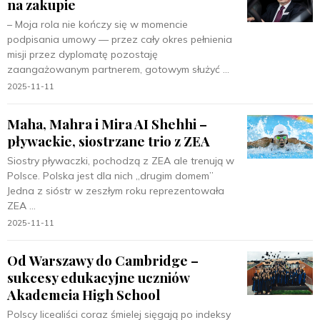
na zakupie
– Moja rola nie kończy się w momencie
podpisania umowy — przez cały okres pełnienia
misji przez dyplomatę pozostaję
zaangażowanym partnerem, gotowym służyć
2025-11-11
Maha, Mahra i Mira AI Shehhi –
pływackie, siostrzane trio z ZEA
Siostry pływaczki, pochodzą z ZEA ale trenują w
Polsce. Polska jest dla nich „drugim domem”
Jedna z sióstr w zeszłym roku reprezentowała
ZEA
2025-11-11
Od Warszawy do Cambridge –
sukcesy edukacyjne uczniów
Akademeia High School
Polscy licealiści coraz śmielej sięgają po indeksy